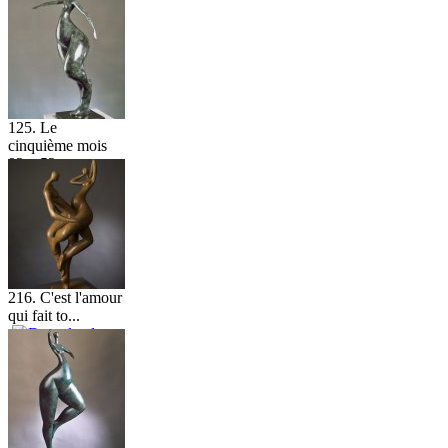
125. Le
cinquième mois
93 x 52...
216. C'est l'amour
qui fait to...