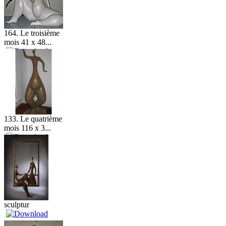
164. Le troisième
mois 41 x 48...
133. Le quatrième
mois 116 x 3...
sculptur