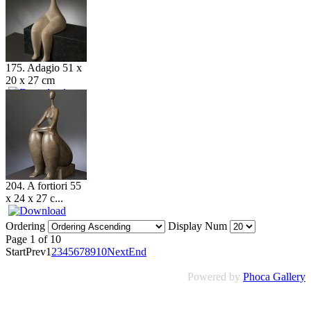
175. Adagio 51 x
20 x 27 cm
204. A fortiori 55
x 24 x 27 c...
Ordering
Display Num
Page 1 of 10
Start
Prev
1
2
3
4
5
6
7
8
9
10
Next
End
Powered by
Phoca Gallery